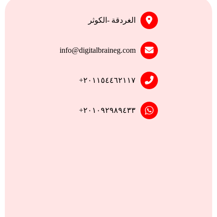
الغردقة -الكوثر
info@digitalbraineg.com
٢٠١١٥٤٤٦٢١١٧+
٢٠١٠٩٢٩٨٩٤٣٣+