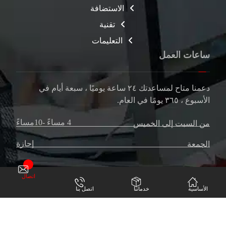
الاستضافة
تقنية
التعليمات
ساعات العمل
دعمنا متاح لمساعدتك
٢٤ ساعة
يوميًا ، سبعة أيام في
الأسبوع ،
٣٦٥ يومًا
في العام.
4 مساءً -10مساءً
من السبت إلى الخميس
إجازة
الجمعة
اتصال
الأساسية
خدماتنا
اتصل بنا
حقوق النشر ديجيتال برين 2024 © كل الحقوق محفوظة.
سياسة الخصوصية
اتصال بنا