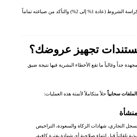
يجب إرفاق أصل الضمان البنكي الصادر بالنسبة المحددة بكراسة الشروط (عادة 1% إلى 2%) والتأكد من صياغته تماماً
مستندات تجهيز عروضك؟
هدة جداً وغالباً ما تقع الأخطاء البشرية فيها نتيجة ضيق
ملفات سحابياً
حلاً متكاملاً لأتمتة هذه العمليات:
منشأة
لسجل التجاري، شهادات الزكاة والسعودة، التراخيص
ة تلقائياً قبل انتهاء صلاحية أي شهادة بفترة كافية،