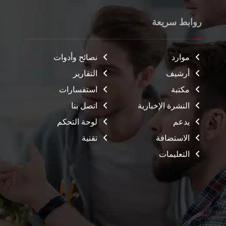
روابط سريعة
موارد
نصائح وأدوات
أرشيف
التقارير
مكتبة
استفسارات
النشرة الإخبارية
اتصل بنا
يدعم
لوحة التحكم
الاستضافة
تقنية
التعليمات