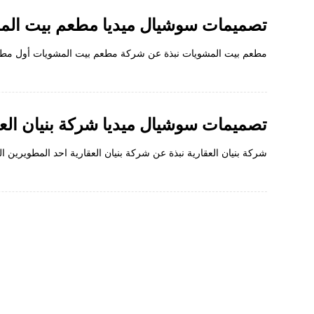
تصميمات سوشيال ميديا مطعم بيت الم
مطعم بيت المشويات نبذة عن شركة مطعم بيت المشويات أول مطعم
نؤمن بالإبداع والتميز ونسعى جاهدين لتحقيق أهداف
تصميمات سوشيال ميديا شركة بنيان العق
عملائنا من خلال استراتيجياتنا المبتكرة والمخصصة لا
شركة بنيان العقارية نبذة عن شركة بنيان العقارية احد المطويرين الع
تتردد في التواصل معنا.
201154462117+
201092989433+
info@digitalbraineg.com
الغردقة -الكوثر