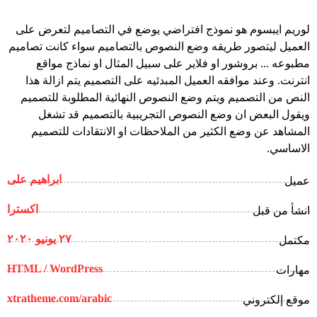
لوريم ايبسوم هو نموذج افتراضي يوضع في التصاميم لتعرض على
العميل ليتصور طريقه وضع النصوص بالتصاميم سواء كانت تصاميم
مطبوعه ... بروشور او فلاير على سبيل المثال او نماذج مواقع
انترنت. وعند موافقه العميل المبدئيه على التصميم يتم ازالة هذا
النص من التصميم ويتم وضع النصوص النهائية المطلوبة للتصميم
ويقول البعض ان وضع النصوص التجريبية بالتصميم قد تشغل
المشاهد عن وضع الكثير من الملاحظات او الانتقادات للتصميم
الاساسي.
ابراهیم علی
عميل
اکسترا
انشأ من قبل
۲۷ يونيو ۲۰۲۰
مكتمل
HTML / WordPress
مهارات
xtratheme.com/arabic
موقع إلكتروني